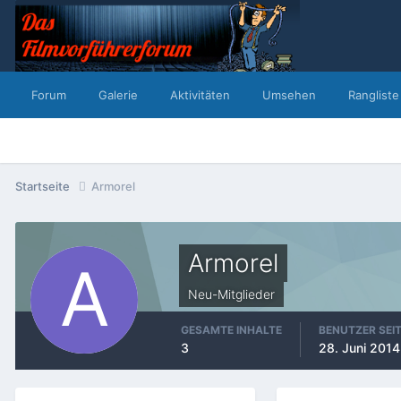
Forum
Galerie
Aktivitäten
Umsehen
Rangliste
Startseite
Armorel
Armorel
Neu-Mitglieder
GESAMTE INHALTE
BENUTZER SEI
3
28. Juni 2014