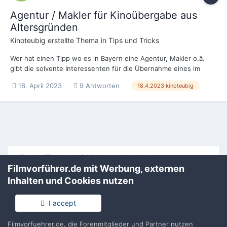
Agentur / Makler für Kinoübergabe aus
Altersgründen
Kinoteubig
erstellte Thema in
Tips und Tricks
Wer hat einen Tipp wo es in Bayern eine Agentur, Makler o.ä.
gibt die solvente Interessenten für die Übernahme eines im
Spielbetrieb befindlichen Kinos des Verleibezriks M
18. April 2023
9 Antworten
18.4.2023 kinoteubig
vermitteln/nennen kann?
Filmvorführer.de via Google durchsuchen:
Filmvorführer.de mit Werbung, externen
Inhalten und Cookies nutzen
Sprache
Impressum / Datenschutzerklärung
I accept
Nutzungsbedingungen
Realisierung: IN-Solution
Filmvorfuehrer.de, die Forenmitglieder und Partner nutzen
Powered by Invision Community