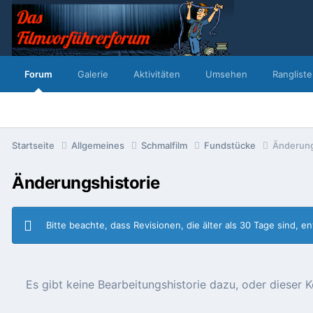
Forum
Galerie
Aktivitäten
Umsehen
Rangliste
Startseite
Allgemeines
Schmalfilm
Fundstücke
Änderung
Änderungshistorie
Bitte beachte, dass Revisionen, die älter als 30 Tage sind, 
Es gibt keine Bearbeitungshistorie dazu, oder diese