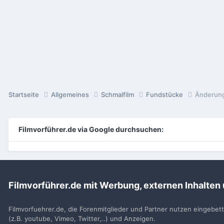
Startseite
Allgemeines
Schmalfilm
Fundstücke
Änderung
Filmvorführer.de via Google durchsuchen:
Sp
Filmvorführer.de mit Werbung, externen Inhalten
Filmvorfuehrer.de, die Forenmitglieder und Partner nutzen eingebet
(z.B. youtube, Vimeo, Twitter,..) und Anzeigen.