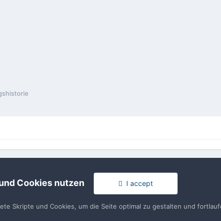
shistorie
rache
Impressum / Datenschutzerklärung
Nutzungsbedingun
Realisierung: IN-Solution
 und Cookies nutzen
I accept
Powered by Invision Community
tete Skripte und Cookies, um die Seite optimal zu gestalten und fortla