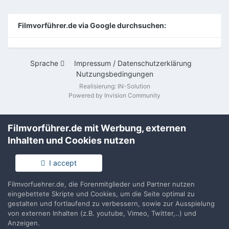
Filmvorführer.de via Google durchsuchen:
Sprache
Impressum / Datenschutzerklärung
Nutzungsbedingungen
Realisierung: IN-Solution
Powered by Invision Community
Filmvorführer.de mit Werbung, externen
Inhalten und Cookies nutzen
I accept
Filmvorfuehrer.de, die Forenmitglieder und Partner nutzen
eingebettete Skripte und Cookies, um die Seite optimal zu
gestalten und fortlaufend zu verbessern, sowie zur Ausspielung
von externen Inhalten (z.B. youtube, Vimeo, Twitter,..) und
Anzeigen.