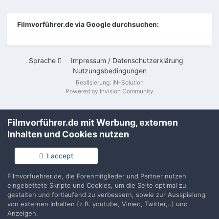
Filmvorführer.de via Google durchsuchen:
Sprache
Impressum / Datenschutzerklärung
Nutzungsbedingungen
Realisierung: IN-Solution
Powered by Invision Community
Filmvorführer.de mit Werbung, externen
Inhalten und Cookies nutzen
I accept
Filmvorfuehrer.de, die Forenmitglieder und Partner nutzen
eingebettete Skripte und Cookies, um die Seite optimal zu
gestalten und fortlaufend zu verbessern, sowie zur Ausspielung
von externen Inhalten (z.B. youtube, Vimeo, Twitter,..) und
Anzeigen.