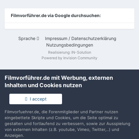
Filmvorführer.de via Google durchsuchen:
Sprache
Impressum / Datenschutzerklärung
Nutzungsbedingungen
Realisierung: IN-Solution
Powered by Invision Community
Filmvorführer.de mit Werbung, externen
Inhalten und Cookies nutzen
I accept
Filmvorfuehrer.de, die Forenmitglieder und Partner nutzen
eingebettete Skripte und Cookies, um die Seite optimal zu
gestalten und fortlaufend zu verbessern, sowie zur Ausspielung
von externen Inhalten (z.B. youtube, Vimeo, Twitter,..) und
Anzeigen.