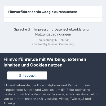
Filmvorführer.de via Google durchsuchen:
Sprache
Impressum / Datenschutzerklärung
Nutzungsbedingungen
Realisierung: IN-Solution
Powered by Invision Community
Filmvorführer.de mit Werbung, externen
Inhalten und Cookies nutzen
I accept
Filmvorfuehrer.de, die Forenmitglieder und Partner nutzen
eingebettete Skripte und Cookies, um die Seite optimal zu
gestalten und fortlaufend zu verbessern, sowie zur Ausspielung
von externen Inhalten (z.B. youtube, Vimeo, Twitter,..) und
Anzeigen.