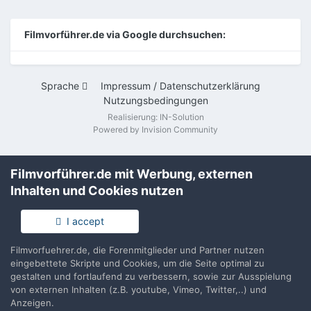
Filmvorführer.de via Google durchsuchen:
Sprache
Impressum / Datenschutzerklärung
Nutzungsbedingungen
Realisierung: IN-Solution
Powered by Invision Community
Filmvorführer.de mit Werbung, externen
Inhalten und Cookies nutzen
I accept
Filmvorfuehrer.de, die Forenmitglieder und Partner nutzen
eingebettete Skripte und Cookies, um die Seite optimal zu
gestalten und fortlaufend zu verbessern, sowie zur Ausspielung
von externen Inhalten (z.B. youtube, Vimeo, Twitter,..) und
Anzeigen.