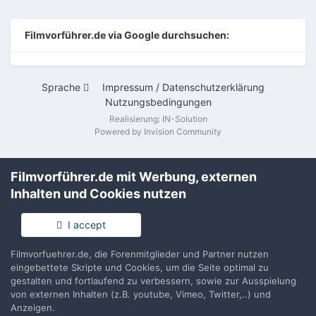
Filmvorführer.de via Google durchsuchen:
Sprache
Impressum / Datenschutzerklärung
Nutzungsbedingungen
Realisierung: IN-Solution
Powered by Invision Community
Filmvorführer.de mit Werbung, externen
Inhalten und Cookies nutzen
I accept
Filmvorfuehrer.de, die Forenmitglieder und Partner nutzen
eingebettete Skripte und Cookies, um die Seite optimal zu
gestalten und fortlaufend zu verbessern, sowie zur Ausspielung
von externen Inhalten (z.B. youtube, Vimeo, Twitter,..) und
Anzeigen.