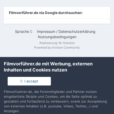
Filmvorführer.de via Google durchsuchen:
Sprache
Impressum / Datenschutzerklärung
Nutzungsbedingungen
Realisierung: IN-Solution
Powered by Invision Community
Filmvorführer.de mit Werbung, externen
Inhalten und Cookies nutzen
I accept
Filmvorfuehrer.de, die Forenmitglieder und Partner nutzen
eingebettete Skripte und Cookies, um die Seite optimal zu
gestalten und fortlaufend zu verbessern, sowie zur Ausspielung
von externen Inhalten (z.B. youtube, Vimeo, Twitter,..) und
Anzeigen.