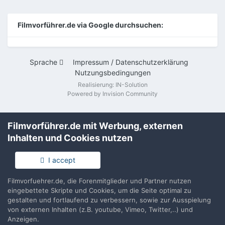
Filmvorführer.de via Google durchsuchen:
Sprache
Impressum / Datenschutzerklärung
Nutzungsbedingungen
Realisierung: IN-Solution
Powered by Invision Community
Filmvorführer.de mit Werbung, externen
Inhalten und Cookies nutzen
I accept
Filmvorfuehrer.de, die Forenmitglieder und Partner nutzen
eingebettete Skripte und Cookies, um die Seite optimal zu
gestalten und fortlaufend zu verbessern, sowie zur Ausspielung
von externen Inhalten (z.B. youtube, Vimeo, Twitter,..) und
Anzeigen.