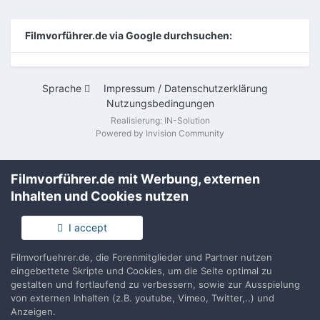
Filmvorführer.de via Google durchsuchen:
Sprache
Impressum / Datenschutzerklärung
Nutzungsbedingungen
Realisierung: IN-Solution
Powered by Invision Community
Filmvorführer.de mit Werbung, externen
Inhalten und Cookies nutzen
I accept
Filmvorfuehrer.de, die Forenmitglieder und Partner nutzen
eingebettete Skripte und Cookies, um die Seite optimal zu
gestalten und fortlaufend zu verbessern, sowie zur Ausspielung
von externen Inhalten (z.B. youtube, Vimeo, Twitter,..) und
Anzeigen.