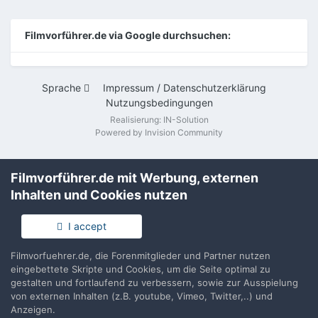
Filmvorführer.de via Google durchsuchen:
Sprache
Impressum / Datenschutzerklärung
Nutzungsbedingungen
Realisierung: IN-Solution
Powered by Invision Community
Filmvorführer.de mit Werbung, externen
Inhalten und Cookies nutzen
I accept
Filmvorfuehrer.de, die Forenmitglieder und Partner nutzen
eingebettete Skripte und Cookies, um die Seite optimal zu
gestalten und fortlaufend zu verbessern, sowie zur Ausspielung
von externen Inhalten (z.B. youtube, Vimeo, Twitter,..) und
Anzeigen.