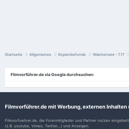
Startseite
Allgemeines
Kopienbefunde
Walchensee - 7.1?
Filmvorführer.de via Google durchsuchen:
Sp
Filmvorführer.de mit Werbung, externen Inhalten
Filmvorfuehrer.de, die Forenmitglieder und Partner nutzen eingebet
(z.B. youtube, Vimeo, Twitter,..) und Anzeigen.