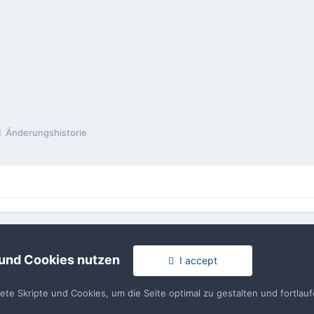
Änderungshistorie
rache
Impressum / Datenschutzerklärung
Nutzungsbedingun
Realisierung: IN-Solution
 und Cookies nutzen
I accept
Powered by Invision Community
tete Skripte und Cookies, um die Seite optimal zu gestalten und fortla