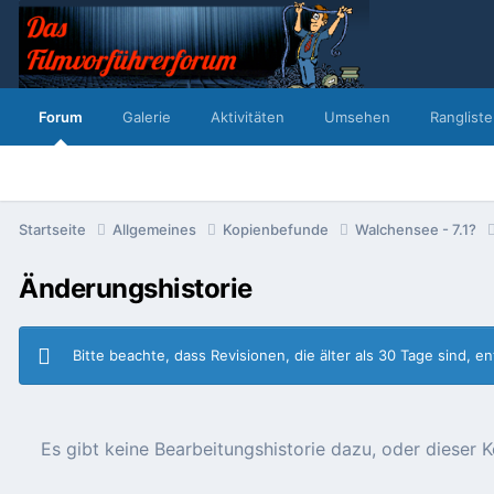
Forum
Galerie
Aktivitäten
Umsehen
Rangliste
Startseite
Allgemeines
Kopienbefunde
Walchensee - 7.1?
Änderungshistorie
Bitte beachte, dass Revisionen, die älter als 30 Tage sind, 
Es gibt keine Bearbeitungshistorie dazu, oder diese