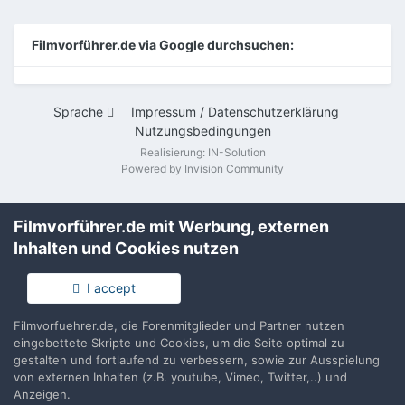
Filmvorführer.de via Google durchsuchen:
Sprache
Impressum / Datenschutzerklärung
Nutzungsbedingungen
Realisierung: IN-Solution
Powered by Invision Community
Filmvorführer.de mit Werbung, externen
Inhalten und Cookies nutzen
I accept
Filmvorfuehrer.de, die Forenmitglieder und Partner nutzen
eingebettete Skripte und Cookies, um die Seite optimal zu
gestalten und fortlaufend zu verbessern, sowie zur Ausspielung
von externen Inhalten (z.B. youtube, Vimeo, Twitter,..) und
Anzeigen.