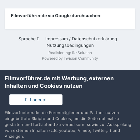
Filmvorführer.de via Google durchsuchen:
Sprache
Impressum / Datenschutzerklärung
Nutzungsbedingungen
Realisierung: IN-Solution
Powered by Invision Community
Filmvorführer.de mit Werbung, externen
Inhalten und Cookies nutzen
I accept
Filmvorfuehrer.de, die Forenmitglieder und Partner nutzen
eingebettete Skripte und Cookies, um die Seite optimal zu
gestalten und fortlaufend zu verbessern, sowie zur Ausspielung
von externen Inhalten (z.B. youtube, Vimeo, Twitter,..) und
Anzeigen.