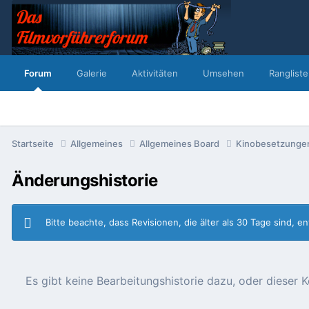
Forum
Galerie
Aktivitäten
Umsehen
Rangliste
Startseite
Allgemeines
Allgemeines Board
Kinobesetzung
Änderungshistorie
Bitte beachte, dass Revisionen, die älter als 30 Tage sind, 
Es gibt keine Bearbeitungshistorie dazu, oder diese