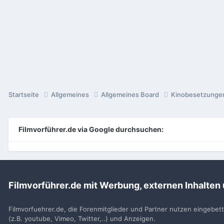
Startseite
Allgemeines
Allgemeines Board
Kinobesetzung
Filmvorführer.de via Google durchsuchen:
Sp
Filmvorführer.de mit Werbung, externen Inhalten
Filmvorfuehrer.de, die Forenmitglieder und Partner nutzen eingebet
(z.B. youtube, Vimeo, Twitter,..) und Anzeigen.