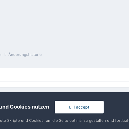
en
Änderungshistorie
rache
Impressum / Datenschutzerklärung
Nutzungsbedingun
Realisierung: IN-Solution
 und Cookies nutzen
I accept
Powered by Invision Community
tete Skripte und Cookies, um die Seite optimal zu gestalten und fortla