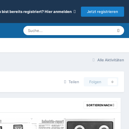
Jetzt registrieren
 bist bereits registriert? Hier anmelden
Alle Aktivitäten
Teilen
Folgen
0
SORTIEREN NACH