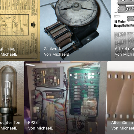
gfilm.jpg
Zählwerk
Artikel rs
n
MichaelB
Von
MichaelB
Von
Micha
lechter Ton
FP23
Alter 35mm 
n
MichaelB
Von
MichaelB
Von
Michae