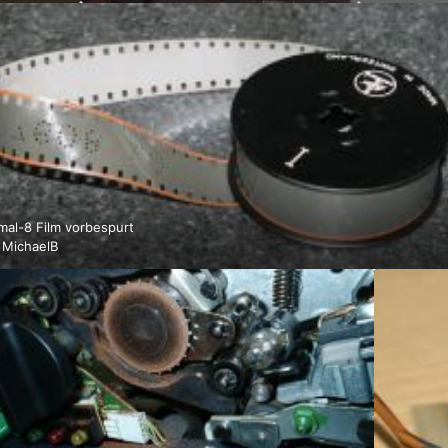
mal-8 Film vorbespurt
n
MichaelB