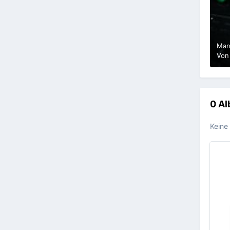
Man
Vo
0 A
Keine