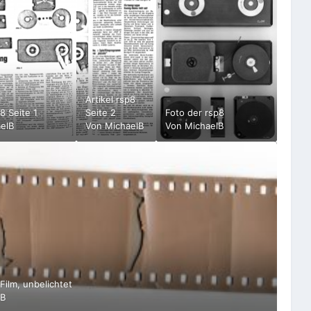
Artikel rsp8
p8 Seite 1
Seite 2
Foto der rsp8
elB
Von
MichaelB
Von
MichaelB
Film, unbelichtet
lB