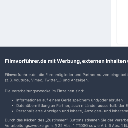
Filmvorführer.de mit Werbung, externen Inhalten
Startseite
Galerie
Alben von Mitglieder
Fundstücke
Filmvorfuehrer.de, die Forenmitglieder und Partner nutzen eingebet
(z.B. youtube, Vimeo, Twitter,..) und Anzeigen.
Filmvorführer.de via Google durchsuchen:
Die Verarbeitungszwecke im Einzelnen sind:
Informationen auf einem Gerät speichern und/oder abrufen
Sp
Datenübermittlung an Partner, auch n Länder ausserhalb der E
Personalisierte Anzeigen und Inhalte, Anzeigen- und Inhalt
Durch das Klicken des „Zustimmen“-Buttons stimmen Sie der Verarbei
Verarbeitungszwecke gem. § 25 Abs. 1 TTDSG sowie Art. 6 Abs. 1 lit