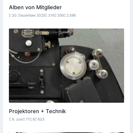
Alben von Mitglieder
30. Dezember 2025
316
256
2.596
Projektoren + Technik
9. Juni
71
6
633