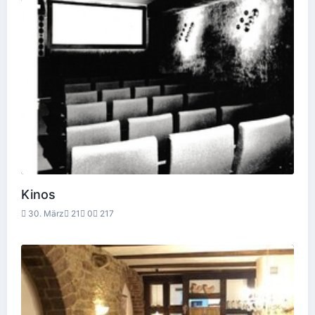
Kinos
30. März
21
0
217