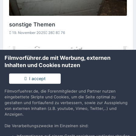
sonstige Themen
19. November 2025
28
8
76
Filmvorführer.de mit Werbung, externen
Inhalten und Cookies nutzen
I accept
Filmvorfuehrer.de, die Forenmitglieder und Partner nutzen
eingebettete Skripte und Cookies, um die Seite optimal zu
gestalten und fortlaufend zu verbessern, sowie zur Ausspielung
von externen Inhalten (z.B. youtube, Vimeo, Twitter,..) und
Anzeigen.
Die Verarbeitungszwecke im Einzelnen sind:
Umbauten und Modifikationen