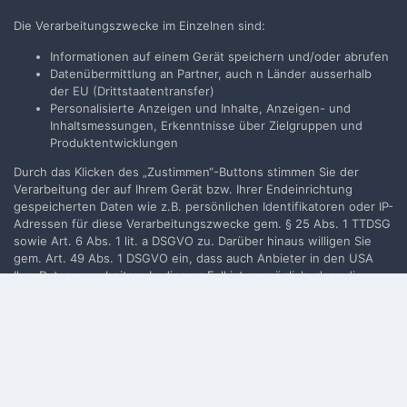
Neues Benutzerkonto für unsere Community erstellen. Es
Die Verarbeitungszwecke im Einzelnen sind:
ist einfach!
Informationen auf einem Gerät speichern und/oder abrufen
Datenübermittlung an Partner, auch n Länder ausserhalb
Neues Benutzerkonto erstellen
der EU (Drittstaatentransfer)
Personalisierte Anzeigen und Inhalte, Anzeigen- und
Inhaltsmessungen, Erkenntnisse über Zielgruppen und
Anmelden
Produktentwicklungen
Du hast bereits ein Benutzerkonto? Melde Dich hier an.
Durch das Klicken des „Zustimmen“-Buttons stimmen Sie der
Verarbeitung der auf Ihrem Gerät bzw. Ihrer Endeinrichtung
Jetzt anmelden
gespeicherten Daten wie z.B. persönlichen Identifikatoren oder IP-
Adressen für diese Verarbeitungszwecke gem. § 25 Abs. 1 TTDSG
sowie Art. 6 Abs. 1 lit. a DSGVO zu. Darüber hinaus willigen Sie
gem. Art. 49 Abs. 1 DSGVO ein, dass auch Anbieter in den USA
Ihre Daten verarbeiten. In diesem Fall ist es möglich, dass die
Filmvorführer.de via Google durchsuchen:
übermittelten Daten durch lokale Behörden verarbeitet werden.
Weiterführende Details finden Sie in unserer
Datenschutzerklärung
, die am Ende jeder Seite verlinkt sind. Die
Zustimmung kann jederzeit durch Löschen des entsprechenden
Sprache
Impressum / Datenschutzerklärung
Cookies
widerrufen werden.
Nutzungsbedingungen
Realisierung: IN-Solution