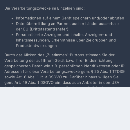
Neues Benutzerkonto für unsere Community erstellen. Es
Die Verarbeitungszwecke im Einzelnen sind:
ist einfach!
Informationen auf einem Gerät speichern und/oder abrufen
Datenübermittlung an Partner, auch n Länder ausserhalb
Neues Benutzerkonto erstellen
der EU (Drittstaatentransfer)
Personalisierte Anzeigen und Inhalte, Anzeigen- und
Inhaltsmessungen, Erkenntnisse über Zielgruppen und
Anmelden
Produktentwicklungen
Du hast bereits ein Benutzerkonto? Melde Dich hier an.
Durch das Klicken des „Zustimmen“-Buttons stimmen Sie der
Verarbeitung der auf Ihrem Gerät bzw. Ihrer Endeinrichtung
Jetzt anmelden
gespeicherten Daten wie z.B. persönlichen Identifikatoren oder IP-
Adressen für diese Verarbeitungszwecke gem. § 25 Abs. 1 TTDSG
sowie Art. 6 Abs. 1 lit. a DSGVO zu. Darüber hinaus willigen Sie
gem. Art. 49 Abs. 1 DSGVO ein, dass auch Anbieter in den USA
Ihre Daten verarbeiten. In diesem Fall ist es möglich, dass die
Filmvorführer.de via Google durchsuchen:
übermittelten Daten durch lokale Behörden verarbeitet werden.
Weiterführende Details finden Sie in unserer
Datenschutzerklärung
, die am Ende jeder Seite verlinkt sind. Die
Zustimmung kann jederzeit durch Löschen des entsprechenden
Sprache
Impressum / Datenschutzerklärung
Cookies
widerrufen werden.
Nutzungsbedingungen
Realisierung: IN-Solution