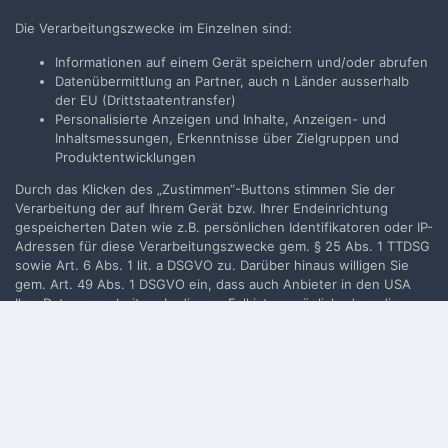
Neues Benutzerkonto für unsere Community erstellen. Es
Die Verarbeitungszwecke im Einzelnen sind:
ist einfach!
Informationen auf einem Gerät speichern und/oder abrufen
Datenübermittlung an Partner, auch n Länder ausserhalb
Neues Benutzerkonto erstellen
der EU (Drittstaatentransfer)
Personalisierte Anzeigen und Inhalte, Anzeigen- und
Inhaltsmessungen, Erkenntnisse über Zielgruppen und
Anmelden
Produktentwicklungen
Du hast bereits ein Benutzerkonto? Melde Dich hier an.
Durch das Klicken des „Zustimmen“-Buttons stimmen Sie der
Verarbeitung der auf Ihrem Gerät bzw. Ihrer Endeinrichtung
Jetzt anmelden
gespeicherten Daten wie z.B. persönlichen Identifikatoren oder IP-
Adressen für diese Verarbeitungszwecke gem. § 25 Abs. 1 TTDSG
sowie Art. 6 Abs. 1 lit. a DSGVO zu. Darüber hinaus willigen Sie
gem. Art. 49 Abs. 1 DSGVO ein, dass auch Anbieter in den USA
Ihre Daten verarbeiten. In diesem Fall ist es möglich, dass die
Filmvorführer.de via Google durchsuchen:
übermittelten Daten durch lokale Behörden verarbeitet werden.
Weiterführende Details finden Sie in unserer
Datenschutzerklärung
, die am Ende jeder Seite verlinkt sind. Die
Zustimmung kann jederzeit durch Löschen des entsprechenden
Sprache
Impressum / Datenschutzerklärung
Cookies
widerrufen werden.
Nutzungsbedingungen
Realisierung: IN-Solution