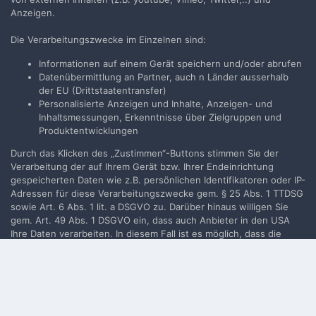
Anzeigen.
Benutzerkonto erstellen
Die Verarbeitungszwecke im Einzelnen sind:
Neues Benutzerkonto für unsere Community erstellen. Es
ist einfach!
Informationen auf einem Gerät speichern und/oder abrufen
Datenübermittlung an Partner, auch n Länder ausserhalb
Neues Benutzerkonto erstellen
der EU (Drittstaatentransfer)
Personalisierte Anzeigen und Inhalte, Anzeigen- und
Inhaltsmessungen, Erkenntnisse über Zielgruppen und
Produktentwicklungen
Anmelden
Du hast bereits ein Benutzerkonto? Melde Dich hier an.
Durch das Klicken des „Zustimmen“-Buttons stimmen Sie der
Verarbeitung der auf Ihrem Gerät bzw. Ihrer Endeinrichtung
gespeicherten Daten wie z.B. persönlichen Identifikatoren oder IP-
Jetzt anmelden
Adressen für diese Verarbeitungszwecke gem. § 25 Abs. 1 TTDSG
sowie Art. 6 Abs. 1 lit. a DSGVO zu. Darüber hinaus willigen Sie
gem. Art. 49 Abs. 1 DSGVO ein, dass auch Anbieter in den USA
Ihre Daten verarbeiten. In diesem Fall ist es möglich, dass die
übermittelten Daten durch lokale Behörden verarbeitet werden.
Filmvorführer.de via Google durchsuchen:
Weiterführende Details finden Sie in unserer
Datenschutzerklärung
, die am Ende jeder Seite verlinkt sind. Die
Zustimmung kann jederzeit durch Löschen des entsprechenden
Cookies
widerrufen werden.
Sprache
Impressum / Datenschutzerklärung