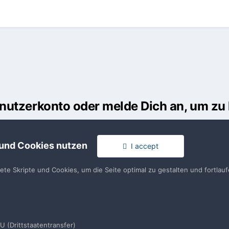
Benutzerkonto oder melde Dich an, um z
usst ein Benutzerkonto haben, um einen Kommentar verfassen zu k
 und Cookies nutzen
I accept
en
llen. Es ist einfach!
Du hast berei
tete Skripte und Cookies, um die Seite optimal zu gestalten und fortla
en
U (Drittstaatentransfer)