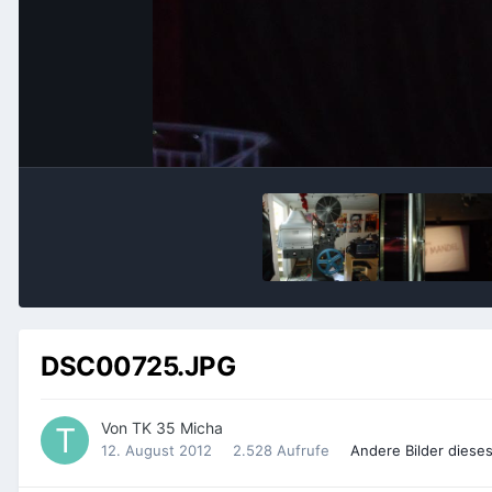
DSC00725.JPG
Von
TK 35 Micha
12. August 2012
2.528 Aufrufe
Andere Bilder diese