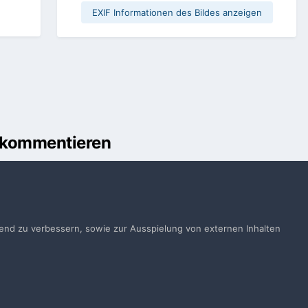
EXIF Informationen des Bildes anzeigen
u kommentieren
önnen
Anmelden
ts ein Benutzerkonto? Melde Dich hier an.
ufend zu verbessern, sowie zur Ausspielung von externen Inhalten
Jetzt anmelden