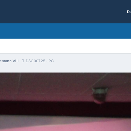
Du
nemann VIII
DSC00725.JPG