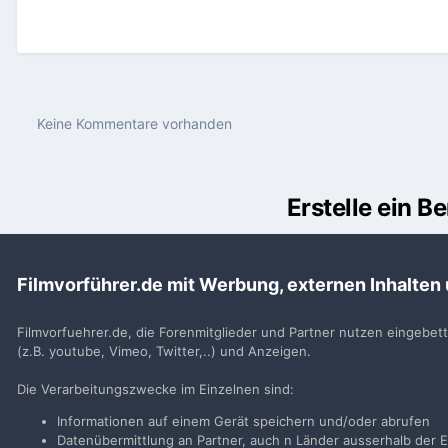
Keine Kommentare vorhanden
Erstelle ein 
Du m
Filmvorführer.de mit Werbung, externen Inhalten
Benutzerkonto erstell
Neues Benutzerkonto für unsere Community erste
Filmvorfuehrer.de, die Forenmitglieder und Partner nutzen eingebet
(z.B. youtube, Vimeo, Twitter,..) und Anzeigen.
Neues Benutzerkonto erstell
Die Verarbeitungszwecke im Einzelnen sind:
Informationen auf einem Gerät speichern und/oder abrufen
Datenübermittlung an Partner, auch n Länder ausserhalb der E