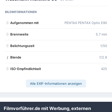
BILDINFORMATIONEN
Aufgenommen mit
PENTAX PENTAX Optio E90
Brennweite
5.7 mm
Belichtungszeit
1/50
Blende
f/2.9
f
ISO-Empfindlichkeit
425
Alle EXIF-Informationen anzeigen
Teilen
Folgen
0
Filmvorführer.de mit Werbung, externen