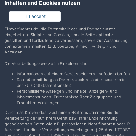
Inhalten und Cookies nutzen
Keine Kommentare vorhanden
I accept
Filmvorfuehrer.de, die Forenmitglieder und Partner nutzen
Erstelle ein Benutzerkonto oder melde Dich
eingebettete Skripte und Cookies, um die Seite optimal zu
an, um zu kommentieren
gestalten und fortlaufend zu verbessern, sowie zur Ausspielung
von externen Inhalten (z.B. youtube, Vimeo, Twitter,..) und
Du musst ein Benutzerkonto haben, um einen Kommentar
Anzeigen.
verfassen zu können
Die Verarbeitungszwecke im Einzelnen sind:
Benutzerkonto erstellen
Informationen auf einem Gerät speichern und/oder abrufen
Datenübermittlung an Partner, auch n Länder ausserhalb
Neues Benutzerkonto für unsere Community erstellen. Es
der EU (Drittstaatentransfer)
ist einfach!
Personalisierte Anzeigen und Inhalte, Anzeigen- und
Inhaltsmessungen, Erkenntnisse über Zielgruppen und
Neues Benutzerkonto erstellen
Produktentwicklungen
Durch das Klicken des „Zustimmen“-Buttons stimmen Sie der
Verarbeitung der auf Ihrem Gerät bzw. Ihrer Endeinrichtung
Anmelden
gespeicherten Daten wie z.B. persönlichen Identifikatoren oder IP-
Du hast bereits ein Benutzerkonto? Melde Dich hier an.
Adressen für diese Verarbeitungszwecke gem. § 25 Abs. 1 TTDSG
sowie Art. 6 Abs. 1 lit. a DSGVO zu. Darüber hinaus willigen Sie