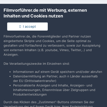
Filmvorführer.de mit Werbung, externen
Teilen
Folgen
0
Inhalten und Cookies nutzen
I accept
Keine Kommentare vorhanden
Filmvorfuehrer.de, die Forenmitglieder und Partner nutzen
eingebettete Skripte und Cookies, um die Seite optimal zu
Erstelle ein Benutzerkonto oder melde Dich
gestalten und fortlaufend zu verbessern, sowie zur Ausspielung
an, um zu kommentieren
von externen Inhalten (z.B. youtube, Vimeo, Twitter,..) und
Anzeigen.
Du musst ein Benutzerkonto haben, um einen Kommentar
verfassen zu können
Die Verarbeitungszwecke im Einzelnen sind:
Informationen auf einem Gerät speichern und/oder abrufen
Benutzerkonto erstellen
Datenübermittlung an Partner, auch n Länder ausserhalb
der EU (Drittstaatentransfer)
Neues Benutzerkonto für unsere Community erstellen. Es
Personalisierte Anzeigen und Inhalte, Anzeigen- und
ist einfach!
Inhaltsmessungen, Erkenntnisse über Zielgruppen und
Produktentwicklungen
Neues Benutzerkonto erstellen
Durch das Klicken des „Zustimmen“-Buttons stimmen Sie der
Verarbeitung der auf Ihrem Gerät bzw. Ihrer Endeinrichtung