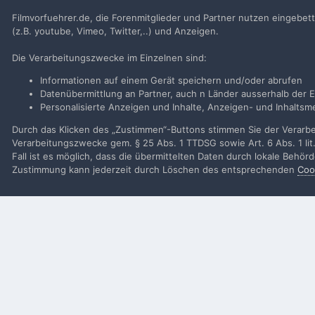
Neues Benutzerkonto für unsere Community erste
Filmvorfuehrer.de, die Forenmitglieder und Partner nutzen eingebet
(z.B. youtube, Vimeo, Twitter,..) und Anzeigen.
Neues Benutzerkonto erstell
Die Verarbeitungszwecke im Einzelnen sind:
Informationen auf einem Gerät speichern und/oder abrufen
Datenübermittlung an Partner, auch n Länder ausserhalb der E
Personalisierte Anzeigen und Inhalte, Anzeigen- und Inhalt
Startseite
Galerie
Alben von Mitglieder
Drive-In in Großbri
Durch das Klicken des „Zustimmen“-Buttons stimmen Sie der Verarbei
Verarbeitungszwecke gem. § 25 Abs. 1 TTDSG sowie Art. 6 Abs. 1 lit
Fall ist es möglich, dass die übermittelten Daten durch lokale Behö
Filmvorführer.de via Google durchsuchen:
Zustimmung kann jederzeit durch Löschen des entsprechenden
Coo
Sp