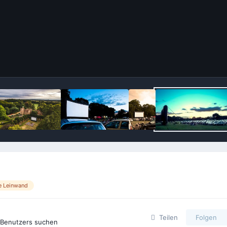
e Leinwand
Teilen
Folgen
s Benutzers suchen