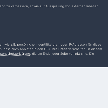
ts ein Benutzerkonto? Melde Dich hier an.
ufend zu verbessern, sowie zur Ausspielung von externen Inhalten
Jetzt anmelden
Alle Aktivitäten
 wie z.B. persönlichen Identifikatoren oder IP-Adressen für diese
n, dass auch Anbieter in den USA Ihre Daten verarbeiten. In diesem
atenschutzerklärung
, die am Ende jeder Seite verlinkt sind. Die
gen