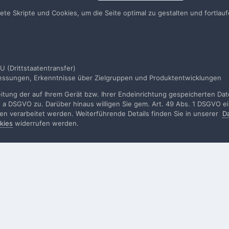
llen. Es ist einfach!
Du hast berei
tete Skripte und Cookies, um die Seite optimal zu gestalten und fortla
en
U (Drittstaatentransfer)
smessungen, Erkenntnisse über Zielgruppen und Produktentwicklungen
tannien
Autokino Mit AIRSCREEN
tung der auf Ihrem Gerät bzw. Ihrer Endeinrichtung gespeicherten Daten
. a DSGVO zu. Darüber hinaus willigen Sie gem. Art. 49 Abs. 1 DSGVO ei
rden verarbeitet werden. Weiterführende Details finden Sie in unserer
D
kies
widerrufen werden.
rache
Impressum / Datenschutzerklärung
Nutzungsbedingun
Realisierung: IN-Solution
Powered by Invision Community