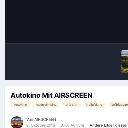
Autokino Mit AIRSCREEN
Autokino
open-air-kino
drive-in
freiluftkino
aufblasbar
Von
AIRSCREEN
2. Oktober 2013
3.101 Aufrufe
Andere Bilder diese