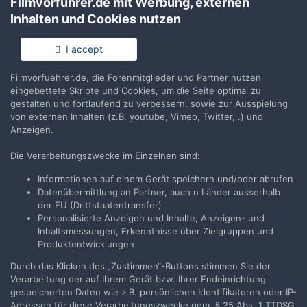
Filmvorführer.de mit Werbung, externen
Teilen
Folgen
0
Inhalten und Cookies nutzen
I accept
Keine Kommentare vorhanden
Filmvorfuehrer.de, die Forenmitglieder und Partner nutzen
Erstelle ein Benutzerkonto oder melde Dich
eingebettete Skripte und Cookies, um die Seite optimal zu
gestalten und fortlaufend zu verbessern, sowie zur Ausspielung
an, um zu kommentieren
von externen Inhalten (z.B. youtube, Vimeo, Twitter,..) und
Anzeigen.
Du musst ein Benutzerkonto haben, um einen Kommentar
verfassen zu können
Die Verarbeitungszwecke im Einzelnen sind:
Informationen auf einem Gerät speichern und/oder abrufen
Benutzerkonto erstellen
Datenübermittlung an Partner, auch n Länder ausserhalb
Neues Benutzerkonto für unsere Community erstellen. Es
der EU (Drittstaatentransfer)
ist einfach!
Personalisierte Anzeigen und Inhalte, Anzeigen- und
Inhaltsmessungen, Erkenntnisse über Zielgruppen und
Neues Benutzerkonto erstellen
Produktentwicklungen
Durch das Klicken des „Zustimmen“-Buttons stimmen Sie der
Verarbeitung der auf Ihrem Gerät bzw. Ihrer Endeinrichtung
Anmelden
gespeicherten Daten wie z.B. persönlichen Identifikatoren oder IP-
Du hast bereits ein Benutzerkonto? Melde Dich hier an.
Adressen für diese Verarbeitungszwecke gem. § 25 Abs. 1 TTDSG