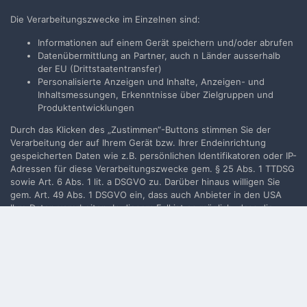
Neues Benutzerkonto für unsere Community erstellen. Es
Die Verarbeitungszwecke im Einzelnen sind:
ist einfach!
Informationen auf einem Gerät speichern und/oder abrufen
Datenübermittlung an Partner, auch n Länder ausserhalb
Neues Benutzerkonto erstellen
der EU (Drittstaatentransfer)
Personalisierte Anzeigen und Inhalte, Anzeigen- und
Inhaltsmessungen, Erkenntnisse über Zielgruppen und
Anmelden
Produktentwicklungen
Du hast bereits ein Benutzerkonto? Melde Dich hier an.
Durch das Klicken des „Zustimmen“-Buttons stimmen Sie der
Verarbeitung der auf Ihrem Gerät bzw. Ihrer Endeinrichtung
Jetzt anmelden
gespeicherten Daten wie z.B. persönlichen Identifikatoren oder IP-
Adressen für diese Verarbeitungszwecke gem. § 25 Abs. 1 TTDSG
sowie Art. 6 Abs. 1 lit. a DSGVO zu. Darüber hinaus willigen Sie
gem. Art. 49 Abs. 1 DSGVO ein, dass auch Anbieter in den USA
Ihre Daten verarbeiten. In diesem Fall ist es möglich, dass die
Filmvorführer.de via Google durchsuchen:
übermittelten Daten durch lokale Behörden verarbeitet werden.
Weiterführende Details finden Sie in unserer
Datenschutzerklärung
, die am Ende jeder Seite verlinkt sind. Die
Zustimmung kann jederzeit durch Löschen des entsprechenden
Sprache
Impressum / Datenschutzerklärung
Cookies
widerrufen werden.
Nutzungsbedingungen
Realisierung: IN-Solution