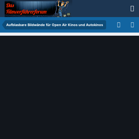
Aufblasbare Bildwände für Open Air Kinos und Autokinos