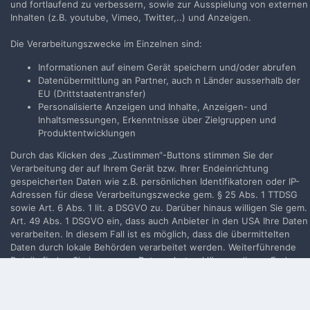
und fortlaufend zu verbessern, sowie zur Ausspielung von externen
Neues Benutzerkonto für unsere Community erstellen. Es
Inhalten (z.B. youtube, Vimeo, Twitter,..) und Anzeigen.
ist einfach!
Die Verarbeitungszwecke im Einzelnen sind:
Neues Benutzerkonto erstellen
Informationen auf einem Gerät speichern und/oder abrufen
Datenübermittlung an Partner, auch n Länder ausserhalb der
EU (Drittstaatentransfer)
Anmelden
Personalisierte Anzeigen und Inhalte, Anzeigen- und
Du hast bereits ein Benutzerkonto? Melde Dich hier an.
Inhaltsmessungen, Erkenntnisse über Zielgruppen und
Produktentwicklungen
Jetzt anmelden
Durch das Klicken des „Zustimmen“-Buttons stimmen Sie der
Verarbeitung der auf Ihrem Gerät bzw. Ihrer Endeinrichtung
gespeicherten Daten wie z.B. persönlichen Identifikatoren oder IP-
Adressen für diese Verarbeitungszwecke gem. § 25 Abs. 1 TTDSG
sowie Art. 6 Abs. 1 lit. a DSGVO zu. Darüber hinaus willigen Sie gem.
Filmvorführer.de via Google durchsuchen:
Art. 49 Abs. 1 DSGVO ein, dass auch Anbieter in den USA Ihre Daten
verarbeiten. In diesem Fall ist es möglich, dass die übermittelten
Daten durch lokale Behörden verarbeitet werden. Weiterführende
Details finden Sie in unserer
Datenschutzerklärung
, die am Ende
Sprache
Impressum / Datenschutzerklärung
jeder Seite verlinkt sind. Die Zustimmung kann jederzeit durch
Nutzungsbedingungen
Löschen des entsprechenden
Cookies
widerrufen werden.
Realisierung: IN-Solution