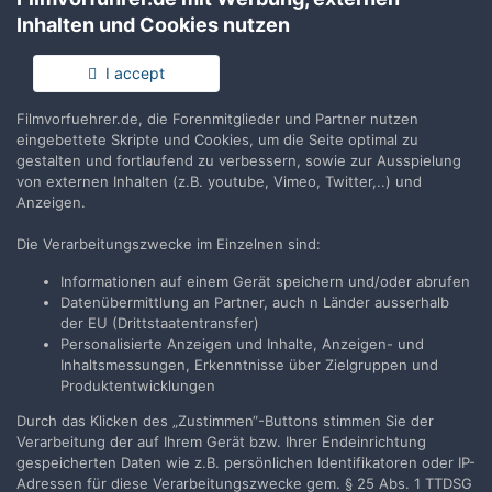
Inhalten und Cookies nutzen
I accept
Filmvorfuehrer.de, die Forenmitglieder und Partner nutzen
eingebettete Skripte und Cookies, um die Seite optimal zu
gestalten und fortlaufend zu verbessern, sowie zur Ausspielung
von externen Inhalten (z.B. youtube, Vimeo, Twitter,..) und
Anzeigen.
1.jpg
Von
Alexander Thye
Die Verarbeitungszwecke im Einzelnen sind:
Informationen auf einem Gerät speichern und/oder abrufen
Datenübermittlung an Partner, auch n Länder ausserhalb
der EU (Drittstaatentransfer)
Filmvorführer.de via Google durchsuchen:
Personalisierte Anzeigen und Inhalte, Anzeigen- und
Inhaltsmessungen, Erkenntnisse über Zielgruppen und
Produktentwicklungen
Durch das Klicken des „Zustimmen“-Buttons stimmen Sie der
Sprache
Impressum / Datenschutzerklärung
Verarbeitung der auf Ihrem Gerät bzw. Ihrer Endeinrichtung
Nutzungsbedingungen
gespeicherten Daten wie z.B. persönlichen Identifikatoren oder IP-
Realisierung: IN-Solution
Adressen für diese Verarbeitungszwecke gem. § 25 Abs. 1 TTDSG