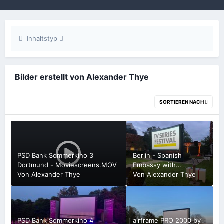
Inhaltstyp
Bilder erstellt von Alexander Thye
SORTIEREN NACH
PSD Bank Sommerkino 3
Berlin - Spanish
Dortmund - Moviescreens.MOV
Embassy with
Von
Alexander Thye
Moviescreens.jpg
Von
Alexander Thye
PSD Bank Sommerkino 4
airframe PRO 2000 by