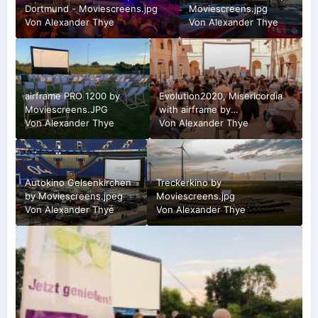
Dortmund - Moviescreens.jpg
Moviescreens.jpg
Von
Alexander Thye
Von
Alexander Thye
airframe PRO 1200 by
Evolution2020, Misericordia
Moviescreens.JPG
with airframe by
Von
Alexander Thye
Moviescreens in Mallorca.jpg
Von
Alexander Thye
Autokino Gelsenkirchen
Treckerkino by
by Moviescreens.jpeg
Moviescreens.jpg
Von
Alexander Thye
Von
Alexander Thye