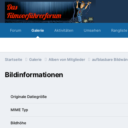
Forum
Galerie
Aktivitäten
Umsehen
Rangliste
Startseite
Galerie
Alben von Mitglieder
aufblasbare Bildwä
Bildinformationen
Originale Datiegröße
MIME Typ
Bildhöhe