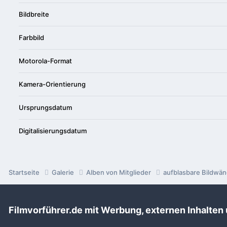
Bildbreite
Farbbild
Motorola-Format
Kamera-Orientierung
Ursprungsdatum
Digitalisierungsdatum
Startseite
Galerie
Alben von Mitglieder
aufblasbare Bildwä
Filmvorführer.de via Google durchsuchen:
Filmvorführer.de mit Werbung, externen Inhalten