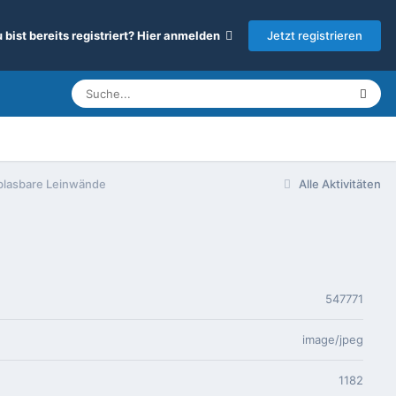
Jetzt registrieren
 bist bereits registriert? Hier anmelden
blasbare Leinwände
Alle Aktivitäten
547771
image/jpeg
1182