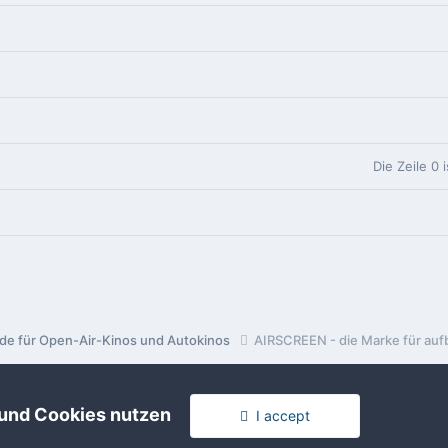
Die Zeile 0 
nde für Open-Air-Kinos und Autokinos
AIRSCREEN - die Marke für auf
 und Cookies nutzen
I accept