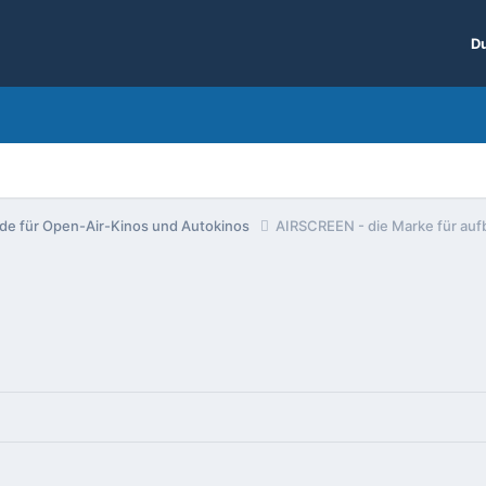
Du
nde für Open-Air-Kinos und Autokinos
AIRSCREEN - die Marke für auf