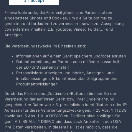
I accept
Erstelle ein Benutzerkonto oder melde Dich
Filmvorfuehrer.de, die Forenmitglieder und Partner nutzen
an, um zu kommentieren
eingebettete Skripte und Cookies, um die Seite optimal zu
gestalten und fortlaufend zu verbessern, sowie zur Ausspielung
Du musst ein Benutzerkonto haben, um einen Kommentar
von externen Inhalten (z.B. youtube, Vimeo, Twitter,..) und
verfassen zu können
Anzeigen.
Die Verarbeitungszwecke im Einzelnen sind:
Benutzerkonto erstellen
Informationen auf einem Gerät speichern und/oder abrufen
Neues Benutzerkonto für unsere Community erstellen. Es
Datenübermittlung an Partner, auch n Länder ausserhalb
ist einfach!
der EU (Drittstaatentransfer)
Personalisierte Anzeigen und Inhalte, Anzeigen- und
Neues Benutzerkonto erstellen
Inhaltsmessungen, Erkenntnisse über Zielgruppen und
Produktentwicklungen
Durch das Klicken des „Zustimmen“-Buttons stimmen Sie der
Anmelden
Verarbeitung der auf Ihrem Gerät bzw. Ihrer Endeinrichtung
Du hast bereits ein Benutzerkonto? Melde Dich hier an.
gespeicherten Daten wie z.B. persönlichen Identifikatoren oder IP-
Adressen für diese Verarbeitungszwecke gem. § 25 Abs. 1 TTDSG
sowie Art. 6 Abs. 1 lit. a DSGVO zu. Darüber hinaus willigen Sie
Jetzt anmelden
gem. Art. 49 Abs. 1 DSGVO ein, dass auch Anbieter in den USA
Ihre Daten verarbeiten. In diesem Fall ist es möglich, dass die