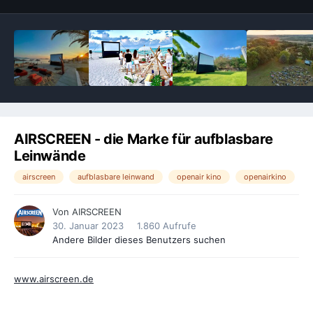
AIRSCREEN - die Marke für aufblasbare
Leinwände
airscreen
aufblasbare leinwand
openair kino
openairkino
Von
AIRSCREEN
30. Januar 2023
1.860 Aufrufe
Andere Bilder dieses Benutzers suchen
www.airscreen.de