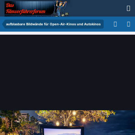
aufblasbare Bildwände für Open-Air-Kinos und Autokinos