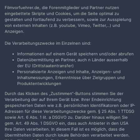
Erstelle ein Benutzerkonto oder melde Dich
Filmvorfuehrer.de, die Forenmitglieder und Partner nutzen
an, um zu kommentieren
eingebettete Skripte und Cookies, um die Seite optimal zu
gestalten und fortlaufend zu verbessern, sowie zur Ausspielung
Du musst ein Benutzerkonto haben, um einen Kommentar
von externen Inhalten (z.B. youtube, Vimeo, Twitter,..) und
verfassen zu können
Anzeigen.
Die Verarbeitungszwecke im Einzelnen sind:
Benutzerkonto erstellen
Neues Benutzerkonto für unsere Community erstellen. Es
Informationen auf einem Gerät speichern und/oder abrufen
ist einfach!
Datenübermittlung an Partner, auch n Länder ausserhalb
der EU (Drittstaatentransfer)
Personalisierte Anzeigen und Inhalte, Anzeigen- und
Neues Benutzerkonto erstellen
Inhaltsmessungen, Erkenntnisse über Zielgruppen und
Produktentwicklungen
Anmelden
Durch das Klicken des „Zustimmen“-Buttons stimmen Sie der
Verarbeitung der auf Ihrem Gerät bzw. Ihrer Endeinrichtung
Du hast bereits ein Benutzerkonto? Melde Dich hier an.
gespeicherten Daten wie z.B. persönlichen Identifikatoren oder IP-
Adressen für diese Verarbeitungszwecke gem. § 25 Abs. 1 TTDSG
Jetzt anmelden
sowie Art. 6 Abs. 1 lit. a DSGVO zu. Darüber hinaus willigen Sie
gem. Art. 49 Abs. 1 DSGVO ein, dass auch Anbieter in den USA
Ihre Daten verarbeiten. In diesem Fall ist es möglich, dass die
übermittelten Daten durch lokale Behörden verarbeitet werden.