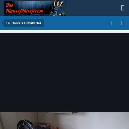
TK-Chris´s Filmallerlei