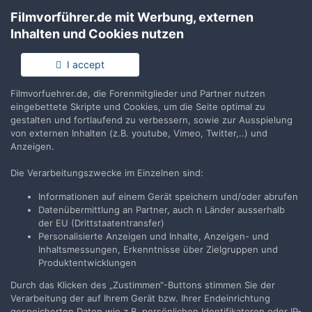
Filmvorführer.de mit Werbung, externen
Teilen
Folgen
0
Inhalten und Cookies nutzen
I accept
Keine Kommentare vorhanden
Filmvorfuehrer.de, die Forenmitglieder und Partner nutzen
eingebettete Skripte und Cookies, um die Seite optimal zu
Erstelle ein Benutzerkonto oder melde Dich
gestalten und fortlaufend zu verbessern, sowie zur Ausspielung
an, um zu kommentieren
von externen Inhalten (z.B. youtube, Vimeo, Twitter,..) und
Anzeigen.
Du musst ein Benutzerkonto haben, um einen Kommentar
verfassen zu können
Die Verarbeitungszwecke im Einzelnen sind:
Informationen auf einem Gerät speichern und/oder abrufen
Benutzerkonto erstellen
Datenübermittlung an Partner, auch n Länder ausserhalb
Neues Benutzerkonto für unsere Community erstellen. Es
der EU (Drittstaatentransfer)
ist einfach!
Personalisierte Anzeigen und Inhalte, Anzeigen- und
Inhaltsmessungen, Erkenntnisse über Zielgruppen und
Produktentwicklungen
Neues Benutzerkonto erstellen
Durch das Klicken des „Zustimmen“-Buttons stimmen Sie der
Verarbeitung der auf Ihrem Gerät bzw. Ihrer Endeinrichtung
Anmelden
gespeicherten Daten wie z.B. persönlichen Identifikatoren oder IP-