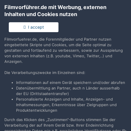
Filmvorführer.de mit Werbung, externen
Teilen
Folgen
0
Inhalten und Cookies nutzen
I accept
Keine Kommentare vorhanden
Filmvorfuehrer.de, die Forenmitglieder und Partner nutzen
eingebettete Skripte und Cookies, um die Seite optimal zu
Erstelle ein Benutzerkonto oder melde Dich
gestalten und fortlaufend zu verbessern, sowie zur Ausspielung
an, um zu kommentieren
von externen Inhalten (z.B. youtube, Vimeo, Twitter,..) und
Anzeigen.
Du musst ein Benutzerkonto haben, um einen Kommentar
verfassen zu können
Die Verarbeitungszwecke im Einzelnen sind:
Informationen auf einem Gerät speichern und/oder abrufen
Benutzerkonto erstellen
Datenübermittlung an Partner, auch n Länder ausserhalb
Neues Benutzerkonto für unsere Community erstellen. Es
der EU (Drittstaatentransfer)
ist einfach!
Personalisierte Anzeigen und Inhalte, Anzeigen- und
Inhaltsmessungen, Erkenntnisse über Zielgruppen und
Produktentwicklungen
Neues Benutzerkonto erstellen
Durch das Klicken des „Zustimmen“-Buttons stimmen Sie der
Verarbeitung der auf Ihrem Gerät bzw. Ihrer Endeinrichtung
Anmelden
gespeicherten Daten wie z.B. persönlichen Identifikatoren oder IP-