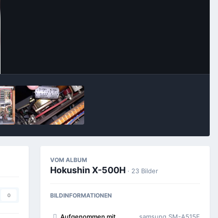
Bildwerkzeuge
VOM ALBUM
Hokushin X-500H
· 23 Bilder
BILDINFORMATIONEN
0
Aufgenommen mit
samsung SM-A515F