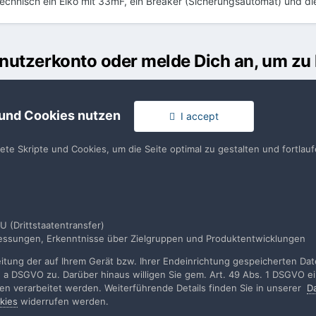
echnisch ein Elko mit 33mF, ein Breaker (Sicherungsautomat) und di
Benutzerkonto oder melde Dich an, um z
usst ein Benutzerkonto haben, um einen Kommentar verfassen zu k
 und Cookies nutzen
I accept
en
llen. Es ist einfach!
Du hast berei
tete Skripte und Cookies, um die Seite optimal zu gestalten und fortla
en
U (Drittstaatentransfer)
smessungen, Erkenntnisse über Zielgruppen und Produktentwicklungen
Gleichrichter-Leistungsdioden
tung der auf Ihrem Gerät bzw. Ihrer Endeinrichtung gespeicherten Daten
. a DSGVO zu. Darüber hinaus willigen Sie gem. Art. 49 Abs. 1 DSGVO ei
rden verarbeitet werden. Weiterführende Details finden Sie in unserer
D
kies
widerrufen werden.