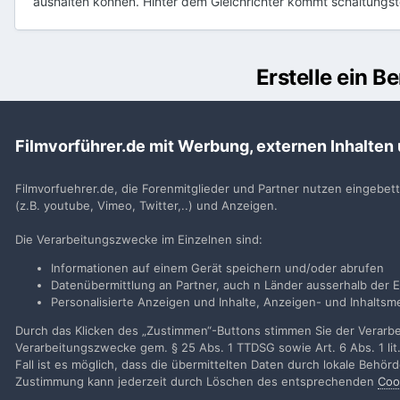
aushalten können. Hinter dem Gleichrichter kommt schaltungst
Erstelle ein 
Du m
Filmvorführer.de mit Werbung, externen Inhalten
Benutzerkonto erstell
Neues Benutzerkonto für unsere Community erste
Filmvorfuehrer.de, die Forenmitglieder und Partner nutzen eingebet
(z.B. youtube, Vimeo, Twitter,..) und Anzeigen.
Neues Benutzerkonto erstell
Die Verarbeitungszwecke im Einzelnen sind:
Informationen auf einem Gerät speichern und/oder abrufen
Datenübermittlung an Partner, auch n Länder ausserhalb der E
Personalisierte Anzeigen und Inhalte, Anzeigen- und Inhalt
Startseite
Galerie
Projektoren + Technik
Hokushin X-500H
Durch das Klicken des „Zustimmen“-Buttons stimmen Sie der Verarbei
Verarbeitungszwecke gem. § 25 Abs. 1 TTDSG sowie Art. 6 Abs. 1 lit
Fall ist es möglich, dass die übermittelten Daten durch lokale Behö
Filmvorführer.de via Google durchsuchen:
Zustimmung kann jederzeit durch Löschen des entsprechenden
Coo