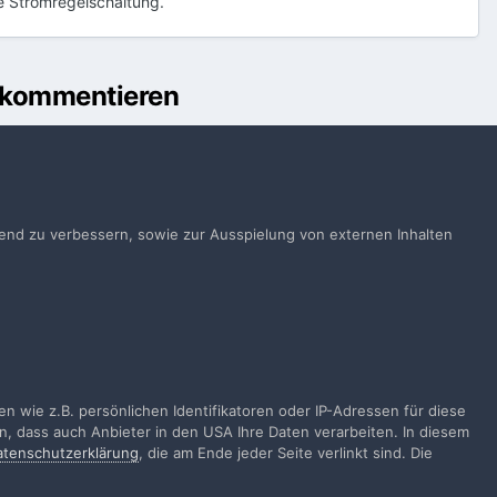
e Stromregelschaltung.
u kommentieren
önnen
Anmelden
ts ein Benutzerkonto? Melde Dich hier an.
ufend zu verbessern, sowie zur Ausspielung von externen Inhalten
Jetzt anmelden
Alle Aktivitäten
 wie z.B. persönlichen Identifikatoren oder IP-Adressen für diese
n, dass auch Anbieter in den USA Ihre Daten verarbeiten. In diesem
atenschutzerklärung
, die am Ende jeder Seite verlinkt sind. Die