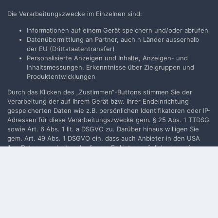
Neues Benutzerkonto für unsere Community erstellen. Es
Die Verarbeitungszwecke im Einzelnen sind:
ist einfach!
Informationen auf einem Gerät speichern und/oder abrufen
Datenübermittlung an Partner, auch n Länder ausserhalb
Neues Benutzerkonto erstellen
der EU (Drittstaatentransfer)
Personalisierte Anzeigen und Inhalte, Anzeigen- und
Inhaltsmessungen, Erkenntnisse über Zielgruppen und
Anmelden
Produktentwicklungen
Du hast bereits ein Benutzerkonto? Melde Dich hier an.
Durch das Klicken des „Zustimmen“-Buttons stimmen Sie der
Verarbeitung der auf Ihrem Gerät bzw. Ihrer Endeinrichtung
Jetzt anmelden
gespeicherten Daten wie z.B. persönlichen Identifikatoren oder IP-
Adressen für diese Verarbeitungszwecke gem. § 25 Abs. 1 TTDSG
sowie Art. 6 Abs. 1 lit. a DSGVO zu. Darüber hinaus willigen Sie
gem. Art. 49 Abs. 1 DSGVO ein, dass auch Anbieter in den USA
Ihre Daten verarbeiten. In diesem Fall ist es möglich, dass die
Filmvorführer.de via Google durchsuchen:
übermittelten Daten durch lokale Behörden verarbeitet werden.
Weiterführende Details finden Sie in unserer
Datenschutzerklärung
, die am Ende jeder Seite verlinkt sind. Die
Zustimmung kann jederzeit durch Löschen des entsprechenden
Sprache
Impressum / Datenschutzerklärung
Cookies
widerrufen werden.
Nutzungsbedingungen
Realisierung: IN-Solution