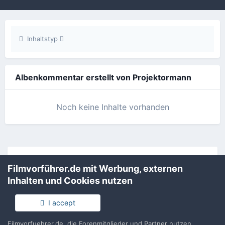
Inhaltstyp
Albenkommentar erstellt von Projektormann
Noch keine Inhalte vorhanden
Filmvorführer.de via Google durchsuchen:
Filmvorführer.de mit Werbung, externen
Inhalten und Cookies nutzen
Sprache
Impressum / Datenschutzerklärung
I accept
Nutzungsbedingungen
Realisierung: IN-Solution
Filmvorfuehrer.de, die Forenmitglieder und Partner nutzen