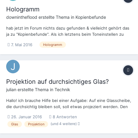
Hologramm
downintheflood
erstellte Thema in
Kopienbefunde
hab jetzt im Forum nichts dazu gefunden & vielleicht gehört das
ja zu "Kopienbefunde". Als ich letztens beim Toneinstellen zu
Hologramm 1. Vorstellung um Saal war, fing die deutsche
7. Mai 2016
Hologramm
Fassung auf englisch ohne Untertitel an. Hab das alles in Ruhe
abgewartet, es war ja kein Schlüssel für die OV da, kon...
Projektion auf durchsichtiges Glas?
julian
erstellte Thema in
Technik
Hallo! ich brauche Hilfe bei einer Aufgabe: Auf eine Glasscheibe,
die durchsichtig bleiben soll, soll etwas projeziert werden. Den
Hintergrund soll man im bestenfall noch erkennen während der
26. Januar 2016
8 Antworten
Projektion. es ist im Theater, Lichtverhältnisse können
(und 4 weitere)
Glas
Projektion
angepasst werden. wie macht man das? g...