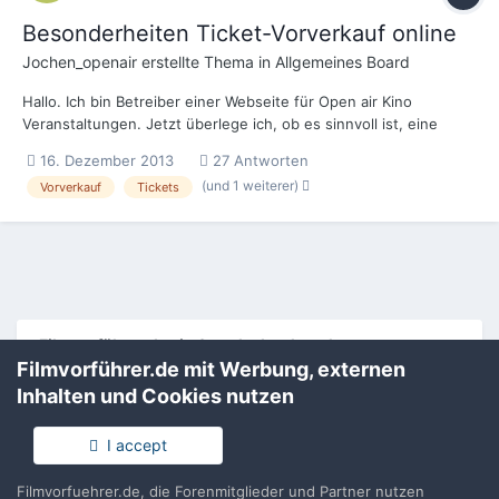
Besonderheiten Ticket-Vorverkauf online
Jochen_openair
erstellte Thema in
Allgemeines Board
Hallo. Ich bin Betreiber einer Webseite für Open air Kino
Veranstaltungen. Jetzt überlege ich, ob es sinnvoll ist, eine
Möglichkeit zum Vorverkauf von solchen Veranstaltungen zur
16. Dezember 2013
27 Antworten
Verfügung zu stellen. Ich kenne "nur" die "normalen" Ticket-
(und 1 weiterer)
Vorverkauf
Tickets
Systeme größerer Kinos und in meinem Lieblingskino di...
Filmvorführer.de via Google durchsuchen:
Filmvorführer.de mit Werbung, externen
Inhalten und Cookies nutzen
Sprache
Impressum / Datenschutzerklärung
I accept
Nutzungsbedingungen
Realisierung: IN-Solution
Filmvorfuehrer.de, die Forenmitglieder und Partner nutzen
Powered by Invision Community