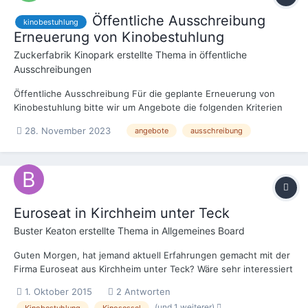
Öffentliche Ausschreibung
kinobestuhlung
Erneuerung von Kinobestuhlung
Zuckerfabrik Kinopark
erstellte Thema in
öffentliche
Ausschreibungen
Öffentliche Ausschreibung Für die geplante Erneuerung von
Kinobestuhlung bitte wir um Angebote die folgenden Kriterien
entsprechen: Lieferung, Vertragen und Montage von: Pos.: 1 66
28. November 2023
angebote
ausschreibung
x Luxuriöse Kinosessel (Vergleichsmodell King Best,
Euroseating) Feststehende...
Euroseat in Kirchheim unter Teck
Buster Keaton
erstellte Thema in
Allgemeines Board
Guten Morgen, hat jemand aktuell Erfahrungen gemacht mit der
Firma Euroseat aus Kirchheim unter Teck? Wäre sehr interessiert
an Erfahrungsaustausch.
1. Oktober 2015
2 Antworten
(und 1 weiterer)
Kinobestuhlung
Kinosessel