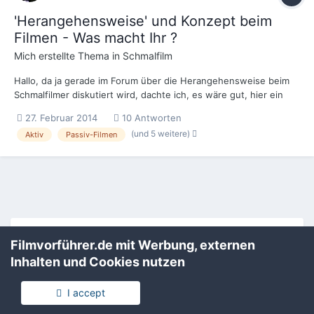
'Herangehensweise' und Konzept beim
Filmen - Was macht Ihr ?
Mich
erstellte Thema in
Schmalfilm
Hallo, da ja gerade im Forum über die Herangehensweise beim
Schmalfilmer diskutiert wird, dachte ich, es wäre gut, hier ein
neues Thema dazu zu eröffnen, da es da ja genug
27. Februar 2014
10 Antworten
Diskussionsstoff und Bedarf geben wird. Also, was macht ihr ?
(und 5 weitere)
Aktiv
Passiv-Filmen
Erzählt ihr z.B. lieber Geschichten (geplant mit Drehb...
Filmvorführer.de via Google durchsuchen:
Filmvorführer.de mit Werbung, externen
Inhalten und Cookies nutzen
Sprache
Impressum / Datenschutzerklärung
I accept
Nutzungsbedingungen