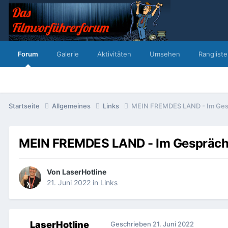
Forum
Galerie
Aktivitäten
Umsehen
Rangliste
Startseite
Allgemeines
Links
MEIN FREMDES LAND - Im Gesp
MEIN FREMDES LAND - Im Gespräch
Von
LaserHotline
21. Juni 2022
in
Links
LaserHotline
Geschrieben
21. Juni 2022