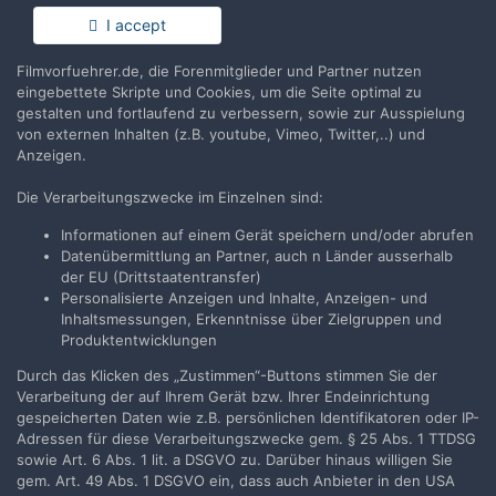
I accept
Filmvorfuehrer.de, die Forenmitglieder und Partner nutzen
eingebettete Skripte und Cookies, um die Seite optimal zu
Teilen
Folgen
1
gestalten und fortlaufend zu verbessern, sowie zur Ausspielung
von externen Inhalten (z.B. youtube, Vimeo, Twitter,..) und
Anzeigen.
Zur Themenübersicht
Die Verarbeitungszwecke im Einzelnen sind:
Informationen auf einem Gerät speichern und/oder abrufen
Datenübermittlung an Partner, auch n Länder ausserhalb
der EU (Drittstaatentransfer)
Filmvorführer.de via Google durchsuchen:
Personalisierte Anzeigen und Inhalte, Anzeigen- und
Inhaltsmessungen, Erkenntnisse über Zielgruppen und
Produktentwicklungen
Sprache
Impressum / Datenschutzerklärung
Durch das Klicken des „Zustimmen“-Buttons stimmen Sie der
Nutzungsbedingungen
Verarbeitung der auf Ihrem Gerät bzw. Ihrer Endeinrichtung
Realisierung: IN-Solution
gespeicherten Daten wie z.B. persönlichen Identifikatoren oder IP-
Powered by Invision Community
Adressen für diese Verarbeitungszwecke gem. § 25 Abs. 1 TTDSG
sowie Art. 6 Abs. 1 lit. a DSGVO zu. Darüber hinaus willigen Sie
gem. Art. 49 Abs. 1 DSGVO ein, dass auch Anbieter in den USA