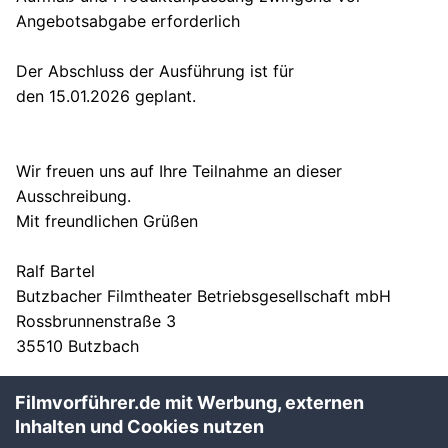
Angebotsabgabe erforderlich
Der Abschluss der Ausführung ist für
den 15.01.2026 geplant.
Wir freuen uns auf Ihre Teilnahme an dieser
Ausschreibung.
Mit freundlichen Grüßen
Ralf Bartel
Butzbacher Filmtheater Betriebsgesellschaft mbH
Rossbrunnenstraße 3
35510 Butzbach
Website:
www.kino-butzbach.de
Filmvorführer.de mit Werbung, externen
E-Mail:
office@kino-butzbach.de
Inhalten und Cookies nutzen
Telefon: 06033-65577