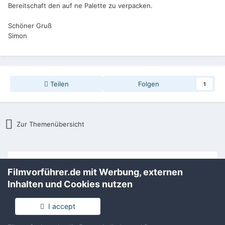
Bereitschaft den auf ne Palette zu verpacken.
Schöner Gruß
Simon
Teilen
Folgen
1
Zur Themenübersicht
Filmvorführer.de via Google durchsuchen:
Filmvorführer.de mit Werbung, externen
Inhalten und Cookies nutzen
Sprache
Impressum / Datenschutzerklärung
I accept
Nutzungsbedingungen
Realisierung: IN-Solution