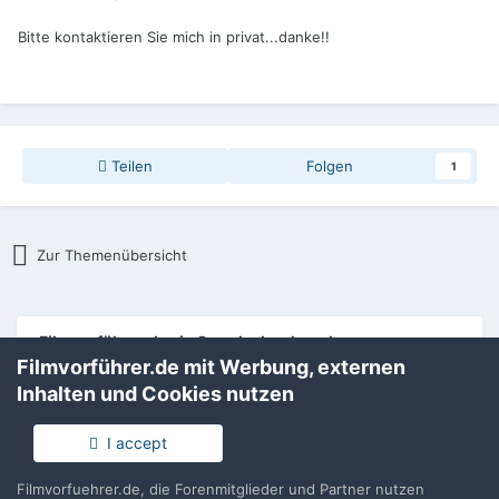
Bitte kontaktieren Sie mich in privat...danke!!
Teilen
Folgen
1
Zur Themenübersicht
Filmvorführer.de via Google durchsuchen:
Filmvorführer.de mit Werbung, externen
Inhalten und Cookies nutzen
Sprache
Impressum / Datenschutzerklärung
I accept
Nutzungsbedingungen
Realisierung: IN-Solution
Filmvorfuehrer.de, die Forenmitglieder und Partner nutzen
Powered by Invision Community