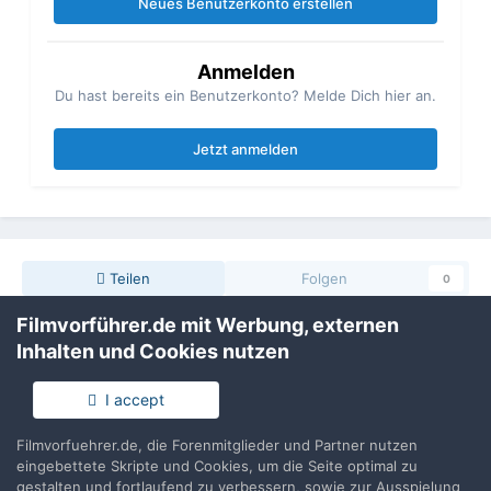
Neues Benutzerkonto erstellen
Anmelden
Du hast bereits ein Benutzerkonto? Melde Dich hier an.
Jetzt anmelden
Teilen
Folgen
0
Filmvorführer.de mit Werbung, externen
Inhalten und Cookies nutzen
Zur Themenübersicht
I accept
Filmvorfuehrer.de, die Forenmitglieder und Partner nutzen
Filmvorführer.de via Google durchsuchen:
eingebettete Skripte und Cookies, um die Seite optimal zu
gestalten und fortlaufend zu verbessern, sowie zur Ausspielung