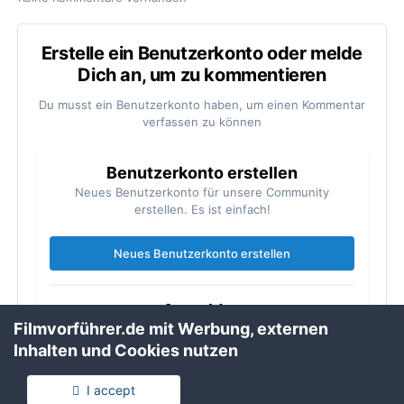
Erstelle ein Benutzerkonto oder melde
Dich an, um zu kommentieren
Du musst ein Benutzerkonto haben, um einen Kommentar
verfassen zu können
Benutzerkonto erstellen
Neues Benutzerkonto für unsere Community
erstellen. Es ist einfach!
Neues Benutzerkonto erstellen
Anmelden
Filmvorführer.de mit Werbung, externen
Du hast bereits ein Benutzerkonto? Melde Dich hier
an.
Inhalten und Cookies nutzen
I accept
Jetzt anmelden