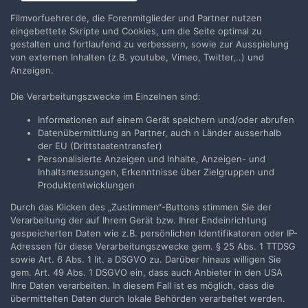
Filmvorfuehrer.de, die Forenmitglieder und Partner nutzen
eingebettete Skripte und Cookies, um die Seite optimal zu
gestalten und fortlaufend zu verbessern, sowie zur Ausspielung
von externen Inhalten (z.B. youtube, Vimeo, Twitter,..) und
Anzeigen.
Folgen
0
Die Verarbeitungszwecke im Einzelnen sind:
Informationen auf einem Gerät speichern und/oder abrufen
Datenübermittlung an Partner, auch n Länder ausserhalb
Filmvorführer.de via Google durchsuchen:
der EU (Drittstaatentransfer)
Personalisierte Anzeigen und Inhalte, Anzeigen- und
Inhaltsmessungen, Erkenntnisse über Zielgruppen und
Produktentwicklungen
Sprache
Impressum / Datenschutzerklärung
Nutzungsbedingungen
Durch das Klicken des „Zustimmen“-Buttons stimmen Sie der
Verarbeitung der auf Ihrem Gerät bzw. Ihrer Endeinrichtung
Realisierung: IN-Solution
gespeicherten Daten wie z.B. persönlichen Identifikatoren oder IP-
Powered by Invision Community
Adressen für diese Verarbeitungszwecke gem. § 25 Abs. 1 TTDSG
sowie Art. 6 Abs. 1 lit. a DSGVO zu. Darüber hinaus willigen Sie
gem. Art. 49 Abs. 1 DSGVO ein, dass auch Anbieter in den USA
Ihre Daten verarbeiten. In diesem Fall ist es möglich, dass die
übermittelten Daten durch lokale Behörden verarbeitet werden.