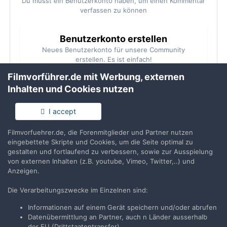
Du musst ein Benutzerkonto haben, um einen Kommentar
verfassen zu können
Benutzerkonto erstellen
Neues Benutzerkonto für unsere Community
erstellen. Es ist einfach!
Filmvorführer.de mit Werbung, externen
Neues Benutzerkonto erstellen
Inhalten und Cookies nutzen
I accept
Anmelden
Du hast bereits ein Benutzerkonto? Melde Dich hier
Filmvorfuehrer.de, die Forenmitglieder und Partner nutzen
an.
eingebettete Skripte und Cookies, um die Seite optimal zu
gestalten und fortlaufend zu verbessern, sowie zur Ausspielung
von externen Inhalten (z.B. youtube, Vimeo, Twitter,..) und
Jetzt anmelden
Anzeigen.
Die Verarbeitungszwecke im Einzelnen sind:
Informationen auf einem Gerät speichern und/oder abrufen
Datenübermittlung an Partner, auch n Länder ausserhalb
der EU (Drittstaatentransfer)