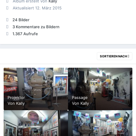
Album erstellt von
Kally
Aktualisiert
12. März 2015
24 Bilder
3 Kommentare zu Bildern
1.367 Aufrufe
SORTIEREN NACH
Projektor
Passage
Von
Kally
Von
Kally