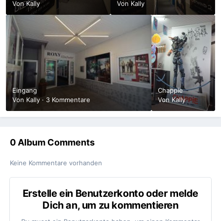
Von
Kally
Von
Kally
Eingang
Chappie
Von
Kally
·
3 Kommentare
Von
Kally
0 Album Comments
Keine Kommentare vorhanden
Erstelle ein Benutzerkonto oder melde
Dich an, um zu kommentieren