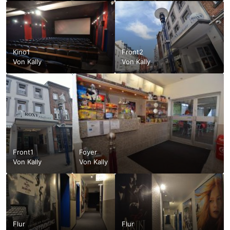
Kino1
Front2
Von
Kally
Von
Kally
Front1
Foyer
Von
Kally
Von
Kally
Flur
Flur